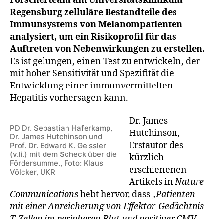
Forscherteam am Universitätsklinikum
Regensburg zelluläre Bestandteile des
Immunsystems von Melanompatienten
analysiert, um ein Risikoprofil für das
Auftreten von Nebenwirkungen zu erstellen.
Es ist gelungen, einen Test zu entwickeln, der
mit hoher Sensitivität und Spezifität die
Entwicklung einer immunvermittelten
Hepatitis vorhersagen kann.
Dr. James
PD Dr. Sebastian Haferkamp,
Hutchinson,
Dr. James Hutchinson und
Erstautor des
Prof. Dr. Edward K. Geissler
(v.li.) mit dem Scheck über die
kürzlich
Fördersumme., Foto: Klaus
erschienenen
Völcker, UKR
Artikels in
Nature
Communications
hebt hervor, dass „
Patienten
mit einer Anreicherung von Effektor-Gedächtnis-
T-Zellen im peripheren Blut und positiver CMV-