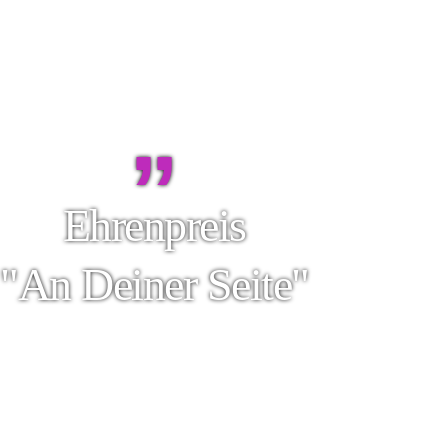
”
Ehrenpreis
"An Deiner Seite"