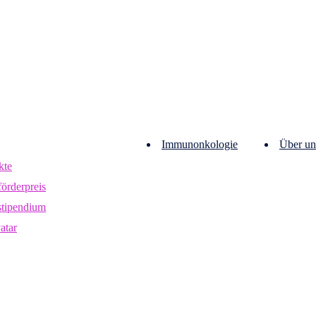
Immunonkologie
Über un
kte
örderpreis
stipendium
vatar