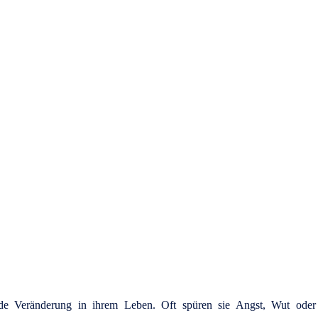
 und oft bescheiden im Hin
de Veränderung in ihrem Leben. Oft spüren sie Angst, Wut oder T