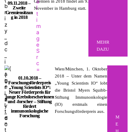
Gremien in 2018 findet am 9.
09.11.2018 –
Zweite
November in Hamburg statt.
Gremiensitzun
g in 2018
MEHR
DAZU
Wien/München, 1. Oktober
2018 – Unter dem Namen
01.10.2018 –
Forschungsförderpreis
„Young Scientists IO“ lobt
„Young Scientists IO“:
die Bristol Myers Squibb-
Neuer Förderpreis für
junge Krebsforscherinnen
Stiftung Immunonkologie
und -forscher – Stiftung
(IO) erstmals einen
fördert
immunonkologische
Forschungsförderpreis aus.
Forschung
M
E
H