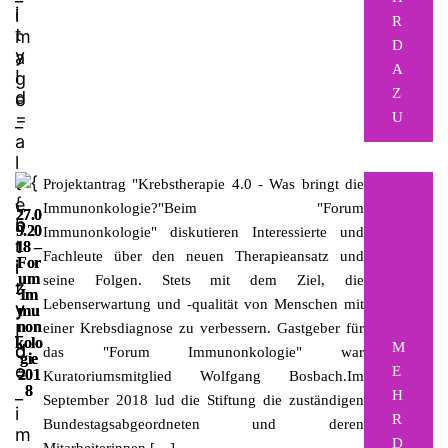
R
D
A
Z
U
Projektantrag "Krebstherapie 4.0 - Was bringt die
Immunonkologie?"Beim "Forum
27.0
9.20
Immunonkologie" diskutieren Interessierte und
18 –
Fachleute über den neuen Therapieansatz und
For
um
seine Folgen. Stets mit dem Ziel, die
Im
Lebenserwartung und -qualität von Menschen mit
mu
non
einer Krebsdiagnose zu verbessern. Gastgeber für
kolo
M
das "Forum Immunonkologie" war
gie
E
201
Kuratoriumsmitglied Wolfgang Bosbach.Im
8
H
September 2018 lud die Stiftung die zuständigen
R
Bundestagsabgeordneten und deren
D