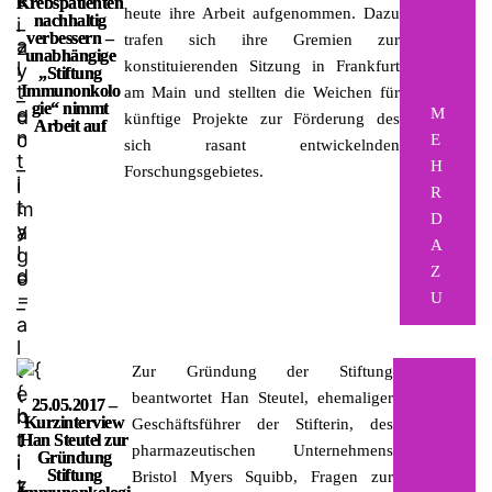
Krebspatienten
heute ihre Arbeit aufgenommen. Dazu
nachhaltig
verbessern –
trafen sich ihre Gremien zur
unabhängige
konstituierenden Sitzung in Frankfurt
„Stiftung
Immunonkolo
am Main und stellten die Weichen für
gie“ nimmt
M
künftige Projekte zur Förderung des
Arbeit auf
E
sich rasant entwickelnden
H
Forschungsgebietes.
R
D
A
Z
U
Zur Gründung der Stiftung
beantwortet Han Steutel, ehemaliger
25.05.2017 –
Kurzinterview
Geschäftsführer der Stifterin, des
Han Steutel zur
pharmazeutischen Unternehmens
Gründung
Stiftung
Bristol Myers Squibb, Fragen zur