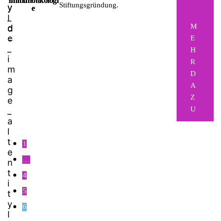
Immunonkologi
Stiftungsgründung.
e
M
E
H
R
D
A
Z
U
1
…
4
5
6