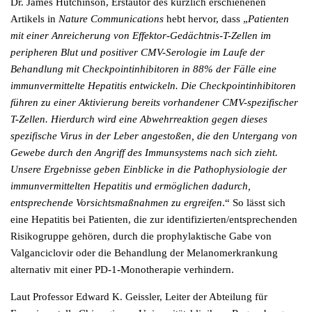
Dr. James Hutchinson, Erstautor des kürzlich erschienenen
Artikels in
Nature Communications
hebt hervor, dass „
Patienten
mit einer Anreicherung von Effektor-Gedächtnis-T-Zellen im
peripheren Blut und positiver CMV-Serologie im Laufe der
Behandlung mit Checkpointinhibitoren in 88% der Fälle eine
immunvermittelte Hepatitis entwickeln. Die Checkpointinhibitoren
führen zu einer Aktivierung bereits vorhandener CMV-spezifischer
T-Zellen. Hierdurch wird eine Abwehrreaktion gegen dieses
spezifische Virus in der Leber angestoßen, die den Untergang von
Gewebe durch den Angriff des Immunsystems nach sich zieht.
Unsere Ergebnisse geben Einblicke in die Pathophysiologie der
immunvermittelten Hepatitis und ermöglichen dadurch,
entsprechende Vorsichtsmaßnahmen zu ergreifen
.“ So lässt sich
eine Hepatitis bei Patienten, die zur identifizierten/entsprechenden
Risikogruppe gehören, durch die prophylaktische Gabe von
Valganciclovir oder die Behandlung der Melanomerkrankung
alternativ mit einer PD-1-Monotherapie verhindern.
Laut Professor Edward K. Geissler, Leiter der Abteilung für