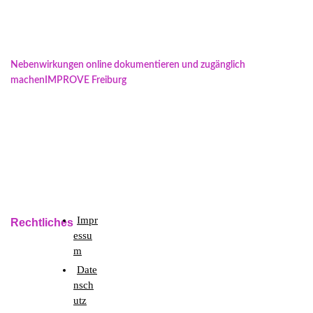
ÄLTER
NEUER
Nebenwirkungen online dokumentieren und zugänglich
machen
IMPROVE Freiburg
Impr
Rechtliches
essu
m
Date
nsch
utz