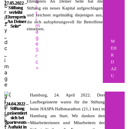
Ehrenpreis An Deiner Seite hat die
27.05.2022 –
Stiftung
Stiftung ein neues Kapital aufgeschlagen
verleiht
und zeichnet regelmäßig diejenigen aus,
Ehrenpreis
„An Deiner
die sich aufopferungsvoll für Betroffene
Seite“
einsetzen.
M
EH
R
D
AZ
U
Hamburg, 24. April 2022.
Drei
Laufbegeisterte waren für die Stiftung
24.04.2022 –
Stiftung
beim HASPA Halbmarathon (21,1 km) in
präsentiert
Hamburg am Start. Wir danken den
sich bei
Sportevents –
Mitarbeiterinnen und Mitarbeitern der
Auftakt in