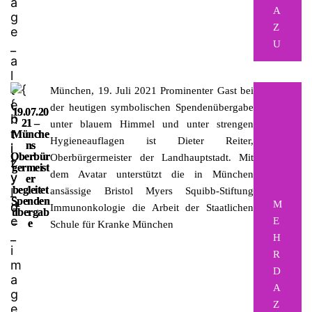
A
Z
U
München, 19. Juli 2021
Prominenter Gast bei
der heutigen symbolischen Spendenübergabe
19.07.20
21 –
unter blauem Himmel und unter strengen
Münche
Hygieneauflagen ist Dieter Reiter,
ns
Oberbür
Oberbürgermeister der Landhauptstadt. Mit
germeist
dem Avatar unterstützt die in München
er
begleitet
ansässige Bristol Myers Squibb-Stiftung
Spenden
M
Immunonkologie die Arbeit der Staatlichen
übergab
E
e
Schule für Kranke München
H
R
D
A
Z