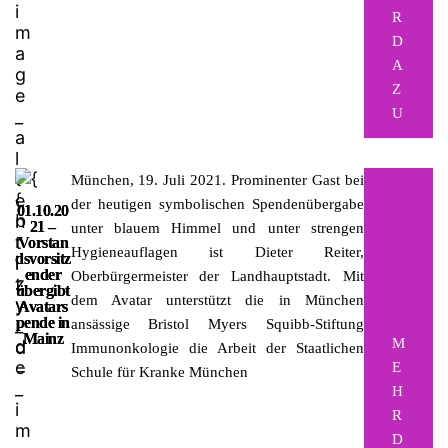
R
D
A
Z
U
München, 19. Juli 2021.
Prominenter Gast bei
der heutigen symbolischen Spendenübergabe
01.10.20
21 –
unter blauem Himmel und unter strengen
Vorstan
Hygieneauflagen ist Dieter Reiter,
dsvorsitz
ender
Oberbürgermeister der Landhauptstadt. Mit
übergibt
dem Avatar unterstützt die in München
Avatars
pende in
ansässige Bristol Myers Squibb-Stiftung
Mainz
M
Immunonkologie die Arbeit der Staatlichen
E
Schule für Kranke München
H
R
D