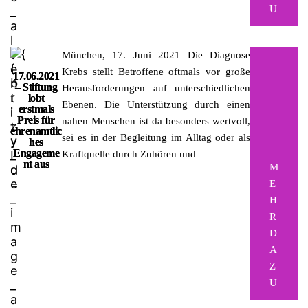
U
München, 17. Juni 2021
Die Diagnose
Krebs stellt Betroffene oftmals vor große
17.06.2021
– Stiftung
Herausforderungen auf unterschiedlichen
lobt
Ebenen. Die Unterstützung durch einen
erstmals
Preis für
nahen Menschen ist da besonders wertvoll,
ehrenamtlic
sei es in der Begleitung im Alltag oder als
hes
Engageme
Kraftquelle durch Zuhören und
nt aus
M
E
H
R
D
A
Z
U