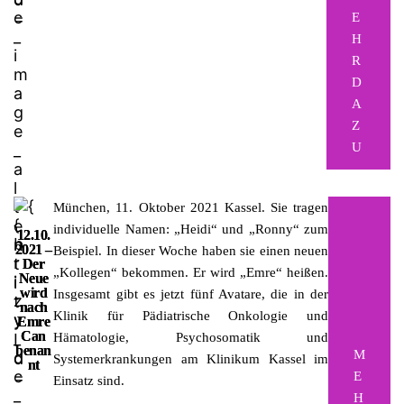
E
H
R
D
A
Z
U
München, 11. Oktober 2021
Kassel. Sie tragen
individuelle Namen: „Heidi“ und „Ronny“ zum
12.10.
2021 –
Beispiel. In dieser Woche haben sie einen neuen
Der
„Kollegen“ bekommen. Er wird „Emre“ heißen.
Neue
wird
Insgesamt gibt es jetzt fünf Avatare, die in der
nach
Klinik für Pädiatrische Onkologie und
Emre
Can
Hämatologie, Psychosomatik und
benan
M
Systemerkrankungen am Klinikum Kassel im
nt
E
Einsatz sind.
H