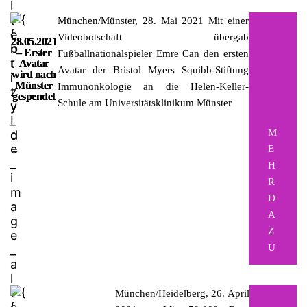
München/Münster, 28. Mai 2021
Mit einer
Videobotschaft übergab
28.05.2021
– Erster
Fußballnationalspieler Emre Can den ersten
Avatar
Avatar der Bristol Myers Squibb-Stiftung
wird nach
Münster
Immunonkologie an die Helen-Keller-
gespendet
Schule am Universitätsklinikum Münster
M
E
H
R
D
A
Z
U
München/Heidelberg, 26. April