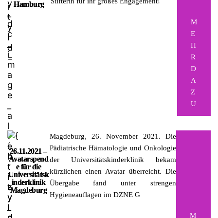
Stifterin für ihr großes Engagement!
Hamburg
M
E
H
R
D
A
Z
U
Magdeburg, 26. November 2021.
Die
Pädiatrische Hämatologie und Onkologie
26.11.2021 –
Avatarspend
der Universitätskinderklinik bekam
e für die
kürzlichen einen Avatar überreicht. Die
Universitätsk
inderklinik
Übergabe fand unter strengen
Magdeburg
Hygieneauflagen im DZNE G
M