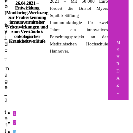
2021
– Mit 50.000 Euro
26.04.2021 –
Entwicklung
fördert die Bristol Myers
Monitoring-Werkzeug
Squibb-Stiftung
zur Früherkennung
immunvermittelter
Immunonkologie für zwei
Nebenwirkungen und
Jahre ein innovatives
zum Verständnis
onkologischer
Forschungsprojekt an der
Krankheitsverläufe
M
Medizinischen Hochschule
E
Hannover.
H
R
D
A
Z
U
1
2
3