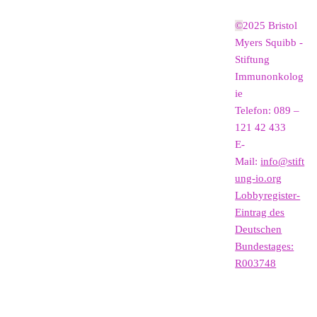
©
2025 Bristol
Myers Squibb -
Stiftung
Immunonkolog
ie
Telefon: 089 –
121 42 433
E-
Mail:
info@stift
ung-io.org
Lobbyregister-
Eintrag des
Deutschen
Bundestages:
R003748