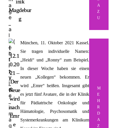
inik
A
Magdebur
Z
g
U
München, 11. Oktober 2021
Kassel.
Sie tragen individuelle Namen:
12.1
„Heidi“ und „Ronny“ zum Beispiel.
0.20
In dieser Woche haben sie einen
21 –
neuen „Kollegen“ bekommen. Er
Der
wird „Emre“ heißen. Insgesamt gibt
M
Neue
es jetzt fünf Avatare, die in der Klinik
E
wird
H
für Pädiatrische Onkologie und
nach
R
Hämatologie, Psychosomatik und
D
Emr
Systemerkrankungen am Klinikum
A
e
Z