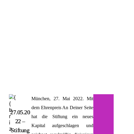
München, 27. Mai 2022.
Mit
dem Ehrenpreis An Deiner Seite
27.05.20
hat die Stiftung ein neues
22 –
Kapital aufgeschlagen und
Stiftung