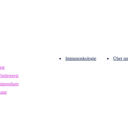
Immunonkologie
Über un
kte
örderpreis
stipendium
vatar